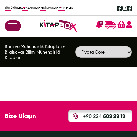
TÜM ÜRÜNLER
ÇOK SATANLAR
YENİ ÇIKANLAR
YAYIN EVLERİ
0
Bilim ve Mühendislik Kitapları
»
Bilgisayar Bilimi Mühendisliği
Kitapları
Bize Ulaşın