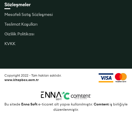
Sözleşmeler
Mesafeli Satış Sözleşmesi
Teslimat Koşulları
Gizlilik Politikası
KVKK
Copyright 2022 - Tüm hakları saklıdır.
www.kitapbox.com.tr
Bu sitede
Enna Soft
e-ticaret alt yapısı kullanılmıştır.
Comtent
iş birliğiyle
düzenlenmiştir.