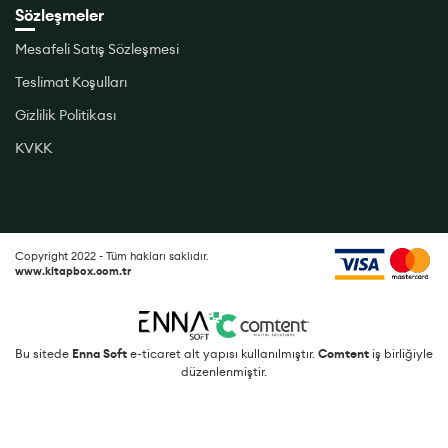
Sözleşmeler
Mesafeli Satış Sözleşmesi
Teslimat Koşulları
Gizlilik Politikası
KVKK
Copyright 2022 - Tüm hakları saklıdır.
www.kitapbox.com.tr
Bu sitede
Enna Soft
e-ticaret alt yapısı kullanılmıştır.
Comtent
iş birliğiyle
düzenlenmiştir.