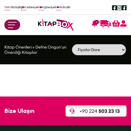
TÜM ÜRÜNLER
ÇOK SATANLAR
YENİ ÇIKANLAR
YAYIN EVLERİ
0
Kitap Önerileri
»
Defne Ongun'un
Önerdiği Kitaplar
Bize Ulaşın