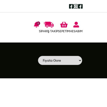
0
SEPETİM
SİPARİŞ TAKİP
HESABIM