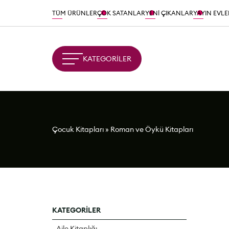
TÜM ÜRÜNLER
ÇOK SATANLAR
YENİ ÇIKANLAR
YAYIN EVLE
KATEGORİLER
Çocuk Kitapları
»
Roman ve Öykü Kitapları
KATEGORİLER
Aile Kitaplığı