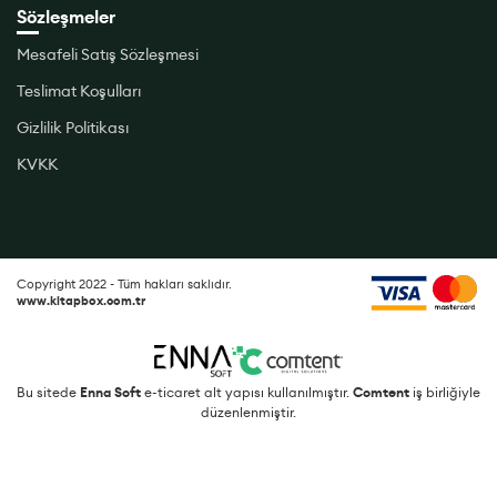
Sözleşmeler
Mesafeli Satış Sözleşmesi
Teslimat Koşulları
Gizlilik Politikası
KVKK
Copyright 2022 - Tüm hakları saklıdır.
www.kitapbox.com.tr
Bu sitede
Enna Soft
e-ticaret alt yapısı kullanılmıştır.
Comtent
iş birliğiyle
düzenlenmiştir.