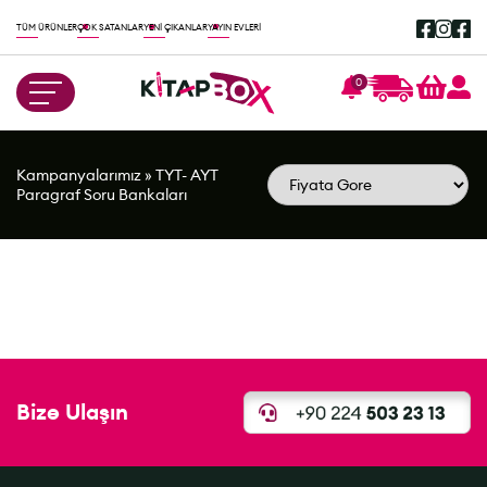
TÜM ÜRÜNLER
ÇOK SATANLAR
YENİ ÇIKANLAR
YAYIN EVLERİ
0
Kampanyalarımız
»
TYT- AYT
Paragraf Soru Bankaları
Bize Ulaşın