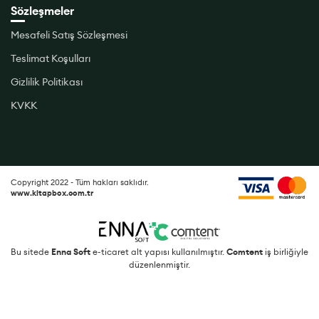
Sözleşmeler
Mesafeli Satış Sözleşmesi
Teslimat Koşulları
Gizlilik Politikası
KVKK
Copyright 2022 - Tüm hakları saklıdır.
www.kitapbox.com.tr
Bu sitede
Enna Soft
e-ticaret alt yapısı kullanılmıştır.
Comtent
iş birliğiyle
düzenlenmiştir.