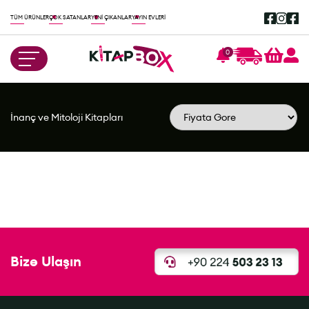
TÜM ÜRÜNLER
ÇOK SATANLAR
YENİ ÇIKANLAR
YAYIN EVLERİ
0
İnanç ve Mitoloji Kitapları
Bize Ulaşın