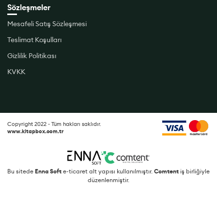
Sözleşmeler
Mesafeli Satış Sözleşmesi
Teslimat Koşulları
Gizlilik Politikası
KVKK
Copyright 2022 - Tüm hakları saklıdır.
www.kitapbox.com.tr
Bu sitede
Enna Soft
e-ticaret alt yapısı kullanılmıştır.
Comtent
iş birliğiyle
düzenlenmiştir.