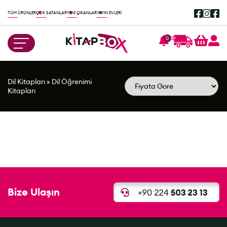
TÜM ÜRÜNLER
ÇOK SATANLAR
YENİ ÇIKANLAR
YAYIN EVLERİ
0
Dil Kitapları
»
Dil Öğrenimi
Kitapları
Bize Ulaşın