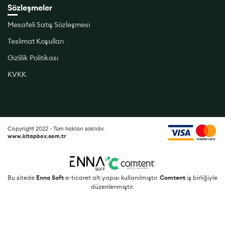
Sözleşmeler
Mesafeli Satış Sözleşmesi
Teslimat Koşulları
Gizlilik Politikası
KVKK
Copyright 2022 - Tüm hakları saklıdır.
www.kitapbox.com.tr
Bu sitede
Enna Soft
e-ticaret alt yapısı kullanılmıştır.
Comtent
iş birliğiyle
düzenlenmiştir.