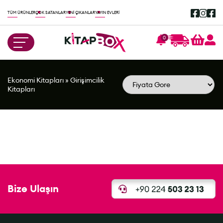
TÜM ÜRÜNLER
ÇOK SATANLAR
YENİ ÇIKANLAR
YAYIN EVLERİ
0
Ekonomi Kitapları
»
Girişimcilik
Kitapları
Bize Ulaşın