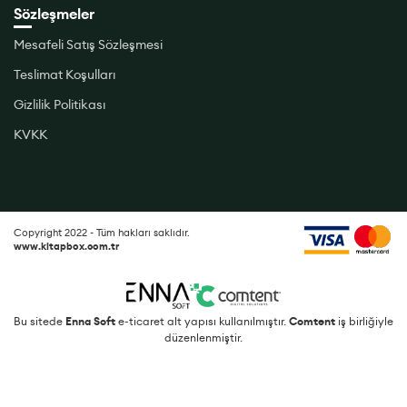
Sözleşmeler
Mesafeli Satış Sözleşmesi
Teslimat Koşulları
Gizlilik Politikası
KVKK
Copyright 2022 - Tüm hakları saklıdır.
www.kitapbox.com.tr
Bu sitede
Enna Soft
e-ticaret alt yapısı kullanılmıştır.
Comtent
iş birliğiyle
düzenlenmiştir.