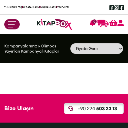
TÜM ÜRÜNLER
ÇOK SATANLAR
YENİ ÇIKANLAR
YAYIN EVLERİ
0
Kampanyalarımız
»
Olimpos
Yayınları Kampanyalı Kitaplar
Bize Ulaşın