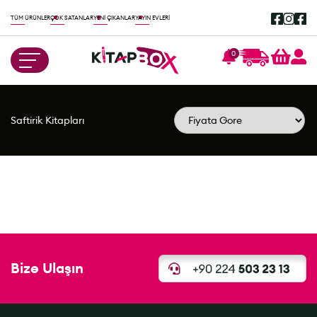
TÜM ÜRÜNLER
ÇOK SATANLAR
YENİ ÇIKANLAR
YAYIN EVLERİ
0
Saftirik Kitapları
Bize Ulaşın