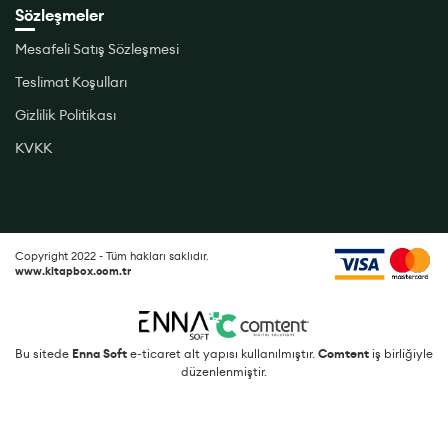
Sözleşmeler
Mesafeli Satış Sözleşmesi
Teslimat Koşulları
Gizlilik Politikası
KVKK
Copyright 2022 - Tüm hakları saklıdır.
www.kitapbox.com.tr
Bu sitede
Enna Soft
e-ticaret alt yapısı kullanılmıştır.
Comtent
iş birliğiyle
düzenlenmiştir.